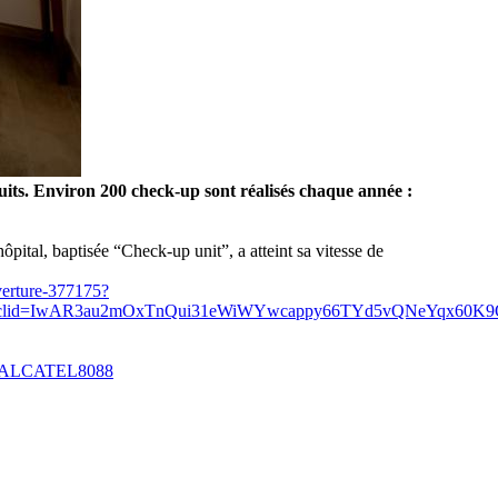
ruits. Environ 200 check-up sont réalisés chaque année :
ôpital, baptisée “Check-up unit”, a atteint sa vitesse de
uverture-377175?
id=IwAR3au2mOxTnQui31eWiWYwcappy66TYd5vQNeYqx60K9
ALCATEL8088