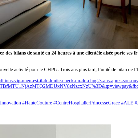
r des bilans de santé en 24 heures à une clientèle aisée porte ses f
elle activité pour le CHPG. Trois ans plus tard, l’unité de bilan de l’h
ditions-vip-quen-est-il-de-lunite-check-up-du-chpg-3-ans-apres-son-o
TBfMTU1NjAzMTQ2MDUxNV8zNzcxNzU%3D&tp=viewpay&fbcl
Innovation
#HauteCouture
#CentreHospitalierPrincesseGrace
#ALE
#