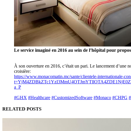
Le service imaginé en 2016 au sein de l’hôpital pour propose
À son ouverture en 2016, c’était un pari. Le lancement d’une nouv
croisière:
https://www.monacomatin.mc/sante/clientele-internationale-con
t=YjM4ZDBkZTc1YzI3MmU4OTJmYTllOTA4ZDE1NjE0Z
a_P
#GHX
#Healthcare
#CustomizedSoftware
#Monaco
#CHPG
#
RELATED POSTS